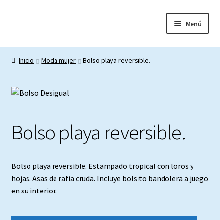
Ir
Ir
Menú
a
al
la
contenido
Inicio
navegación
Inicio
Moda mujer
Bolso playa reversible.
Aviso Legal.
Carrito
Bolso playa reversible.
Finalizar compra
Mi cuenta
Bolso playa reversible. Estampado tropical con loros y
Política de cookies.
hojas. Asas de rafia cruda. Incluye bolsito bandolera a juego
en su interior.
Política de Privacidad.