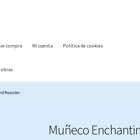
zar compra
Mi cuenta
Política de cookies.
 obras.
cuenta
Política de cookies.
Política de Privacidad.
d Rooster.
Muñeco Enchanti