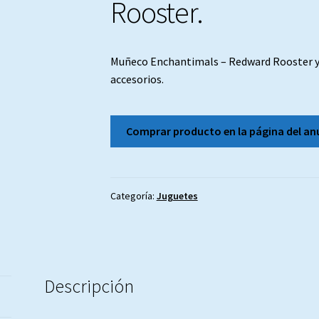
Rooster.
Muñeco Enchantimals – Redward Rooster y C
accesorios.
Comprar producto en la página del an
Categoría:
Juguetes
Descripción