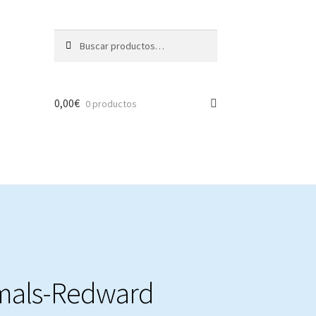
Buscar
Buscar
por:
0,00
€
0 productos
mals-Redward