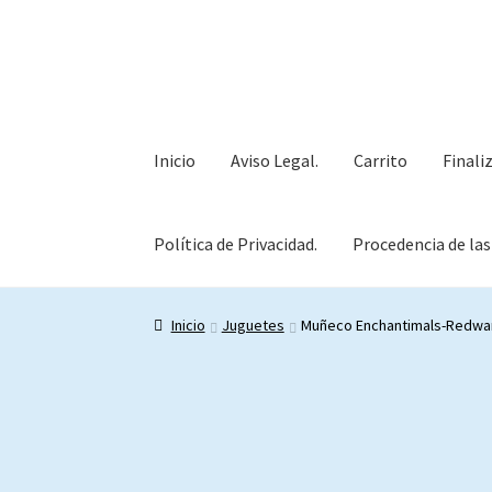
Ir
Ir
a
al
la
contenido
navegación
Inicio
Aviso Legal.
Carrito
Finali
Política de Privacidad.
Procedencia de las
Inicio
Aviso Legal.
Carrito
Finalizar compra
Mi 
Inicio
Juguetes
Muñeco Enchantimals-Redwar
Procedencia de las obras.